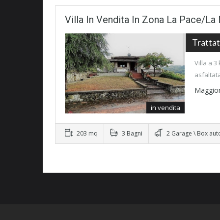
Villa In Vendita In Zona La Pace/L
Trattat
Villa a 
asfaltat
Maggior
in vendita
203 mq
3 Bagni
2 Garage \ Box aut