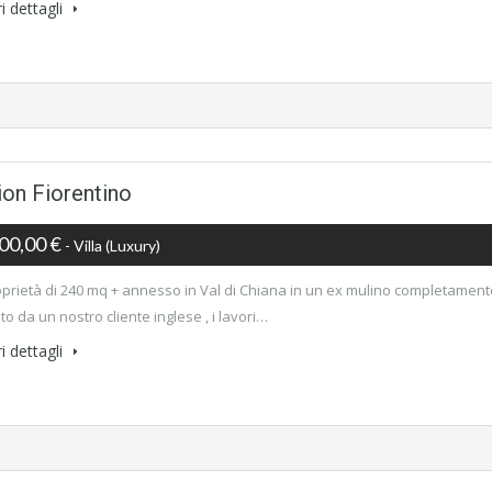
i dettagli
ion Fiorentino
00,00 €
- Villa (luxury)
oprietà di 240 mq + annesso in Val di Chiana in un ex mulino completament
to da un nostro cliente inglese , i lavori…
i dettagli