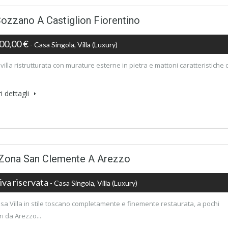
Cozzano A Castiglion Fiorentino
00,00 €
- Casa Singola, Villa (luxury)
villa ristrutturata con murature esterne in pietra e mattoni caratteristiche 
i dettagli
n Zona San Clemente A Arezzo
iva riservata
- Casa Singola, Villa (luxury)
osa Villa in stile toscano completamente e finemente restaurata, a pochi
ri da Arezzo...