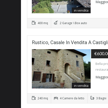
Maggior
in vendita
400 mq
2 Garage \ Box auto
Rustico, Casale In Vendita A Castigl
€600.0
Bella pr
restaura
Maggior
in vendita
240 mq
4 Camere da letto
3 Bagni