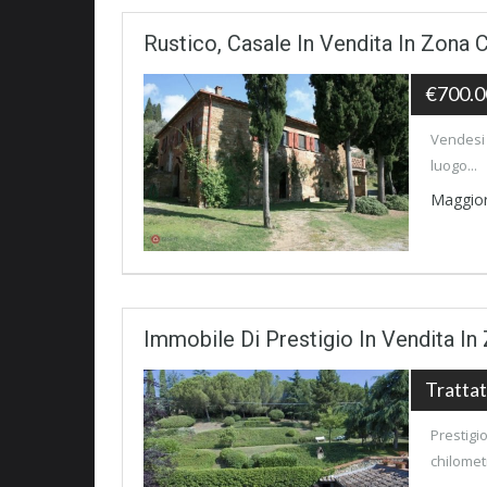
Rustico, Casale In Vendita In Zona 
€700.0
Vendesi 
luogo...
Maggior
Immobile Di Prestigio In Vendita I
Trattat
Prestigi
chilomet