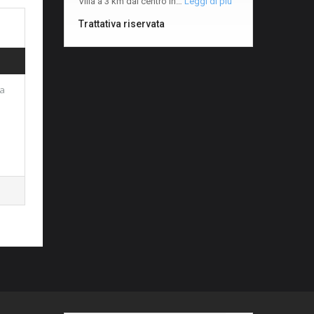
Villa a 3 km dal centro in…
Leggi di più
Trattativa riservata
da