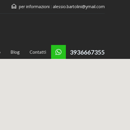
per informazioni :
alessio.bartolini@ymail.com
3936667355
o
Blog
Contatti