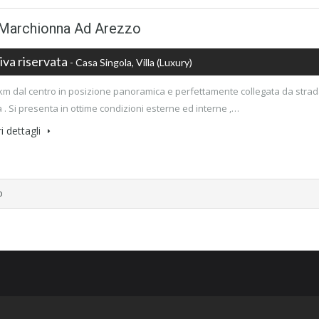
a Marchionna Ad Arezzo
iva riservata
- Casa Singola, Villa (luxury)
3 km dal centro in posizione panoramica e perfettamente collegata da stra
a . Si presenta in ottime condizioni esterne ed interne ,…
i dettagli
o