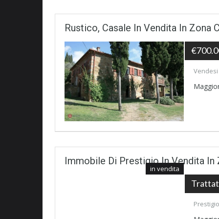
Rustico, Casale In Vendita In Zona 
€700.0
Vendesi v
Maggior
Immobile Di Prestigio In Vendita I
in vendita
Trattat
Prestigi