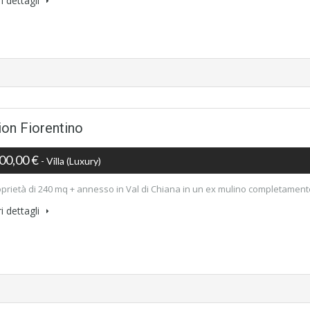
i dettagli
ion Fiorentino
00,00 €
- Villa (luxury)
oprietà di 240 mq + annesso in Val di Chiana in un ex mulino completamente 
i dettagli