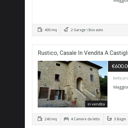
Maggior
400 mq
2 Garage \ Box auto
Rustico, Casale In Vendita A Castigl
€600.0
Bella pr
Maggior
in vendita
240 mq
4 Camere da letto
3 Bagni