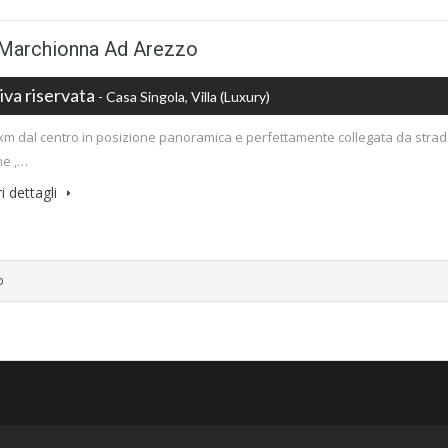
a Marchionna Ad Arezzo
iva riservata
- Casa Singola, Villa (luxury)
3 km dal centro in posizione panoramica e perfettamente collegata da strada
ne ,…
i dettagli
o