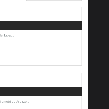
el luogo...
lometri da Arezzo...