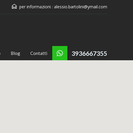
per informazioni :
alessio.bartolini@ymail.com
3936667355
o
Blog
Contatti