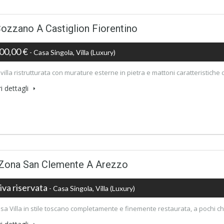
Cozzano A Castiglion Fiorentino
00,00 €
- Casa Singola, Villa (luxury)
illa ristrutturata con murature esterne in pietra e mattoni caratteristiche d
i dettagli
n Zona San Clemente A Arezzo
iva riservata
- Casa Singola, Villa (luxury)
osa Villa in stile toscano completamente e finemente restaurata, a pochi chi