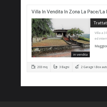
Villa In Vendita In Zona La Pace/L
Trattat
Villa a 
ed inter
Maggior
in vendita
203 mq
3 Bagni
2 Garage \ Box aut