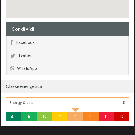
Condividi
Facebook
Twitter
WhatsApp
Classe energetica
Energy Class:
D
A+
A
B
C
D
E
F
G