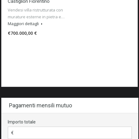
Castiglion Fiorentino
Vendesi villa ristrutturata con
murature esterne in pietra e…
Maggiori dettagli
€700.000,00 €
Pagamenti mensili mutuo
Importo totale