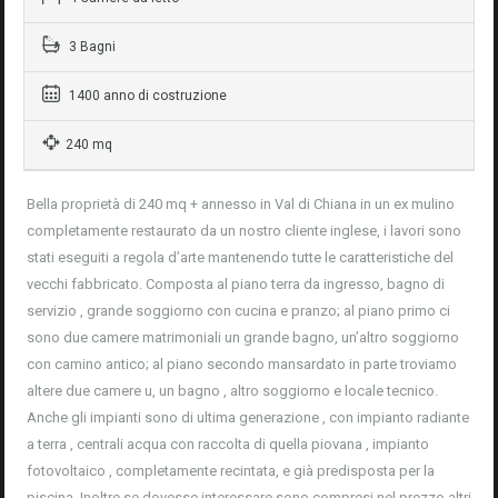
3 Bagni
1400 anno di costruzione
240 mq
Bella proprietà di 240 mq + annesso in Val di Chiana in un ex mulino
completamente restaurato da un nostro cliente inglese, i lavori sono
stati eseguiti a regola d’arte mantenendo tutte le caratteristiche del
vecchi fabbricato. Composta al piano terra da ingresso, bagno di
servizio , grande soggiorno con cucina e pranzo; al piano primo ci
sono due camere matrimoniali un grande bagno, un’altro soggiorno
con camino antico; al piano secondo mansardato in parte troviamo
altere due camere u, un bagno , altro soggiorno e locale tecnico.
Anche gli impianti sono di ultima generazione , con impianto radiante
a terra , centrali acqua con raccolta di quella piovana , impianto
fotovoltaico , completamente recintata, e già predisposta per la
piscina. Inoltre se dovesse interessare sono compresi nel prezzo altri