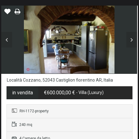
Località Cozzano, 52043 Castiglion fiorentino AR, Italia
in vendita
€600.000,00 €
- Villa (luxury)
RH-1172-property
240 mq
4 Camere da letto