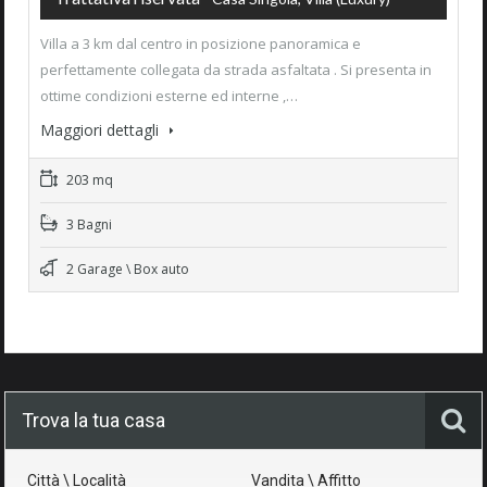
Villa a 3 km dal centro in posizione panoramica e
perfettamente collegata da strada asfaltata . Si presenta in
ottime condizioni esterne ed interne ,…
Maggiori dettagli
203 mq
3 Bagni
2 Garage \ Box auto
Trova la tua casa
Città \ Località
Vandita \ Affitto