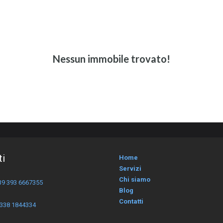
Nessun immobile trovato!
ti
Home
Servizi
Chi siamo
39 393 6667355
Blog
Contatti
 338 1844334