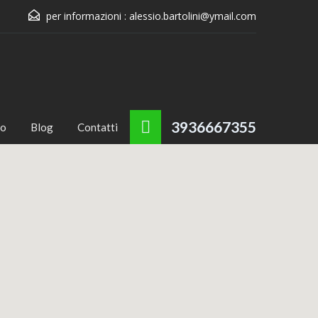
per informazioni :
alessio.bartolini@ymail.com
3936667355
mo
Blog
Contatti