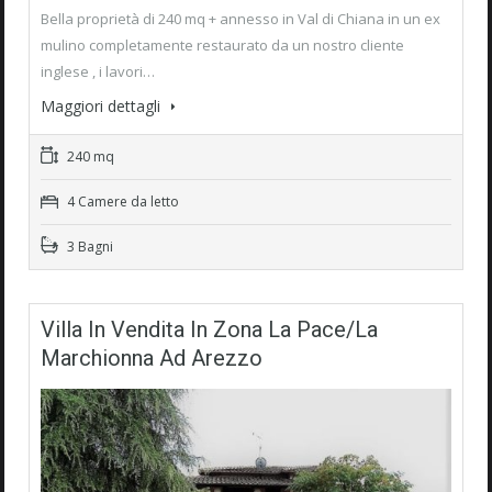
Bella proprietà di 240 mq + annesso in Val di Chiana in un ex
mulino completamente restaurato da un nostro cliente
inglese , i lavori…
Maggiori dettagli
240 mq
4 Camere da letto
3 Bagni
Villa In Vendita In Zona La Pace/La
Marchionna Ad Arezzo