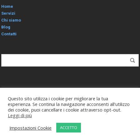
Home
Servizi
Chi siamo
Blog
Contatti
Questo sito utilizza i cookie per migliorare la tua
esperienza. Se continui la navigazione acconsenti all'utilizzo
Copyright © 2019 Studio1 Immobiliare. P.iva 02272750510
dei cookie, puoi cancellare i cookie attraverso opt-out.
Realizzato da
MG Group Italia
Leggi di più
Impostazioni Cookie
ACCETTO