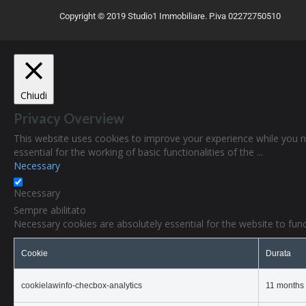
Copyright © 2019 Studio1 Immobiliare. P.iva 02272750510
Chiudi
Privacy Overview
This website uses cookies to improve your experience while you n
essential for the working of basic functionalities of the
...
Necessary
Necessary
Sempre abilitato
Necessary cookies are absolutely essential for the website to func
Cookie
Durata
cookielawinfo-checbox-analytics
11 months