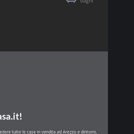
bagni
sa.it!
edere tutte le case in vendita ad Arezzo e dintorni,