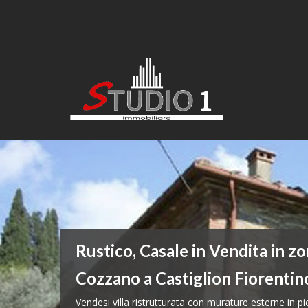
Rustico, Casale in Vendita in z
Immobile di prestigio in vendit
Rustico, Casale in Vendita a Cas
Cozzano a Castiglion Fiorentin
San Clemente a Arezzo
Fiorentino
Vendesi villa ristrutturata con murature esterne in p
Prestigiosa Villa in stile toscano completamente e 
Bella proprietà di 240 mq + annesso in Val di Chiana