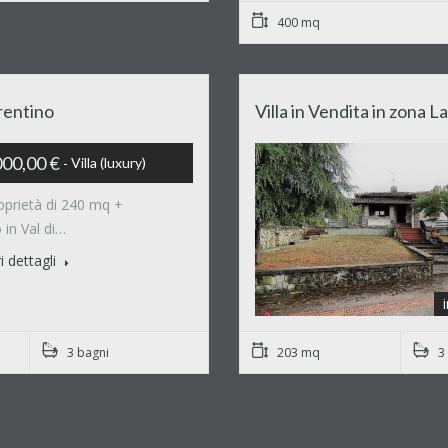
400 mq
orentino
Villa in Vendita in zona
00,00 €
Villa (luxury)
oprietà di 240 mq +
in Val di…
i dettagli
3 bagni
203 mq
3