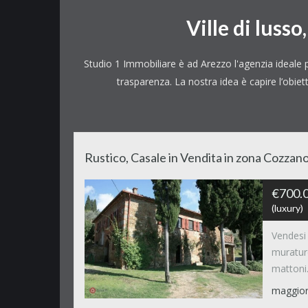
Ville di lusso
Studio 1 Immobiliare è ad Arezzo l'agenzia ideale p
trasparenza. La nostra idea è capire l’obiet
Rustico, Casale in Vendita in zona Cozzano
€700.0
(luxury)
Vendesi 
murature
matton
maggior