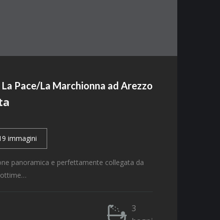
na La Pace/La Marchionna ad Arezzo
ta
19 immagini
zione panoramica e perfettamente collegata da
n ottime…
3