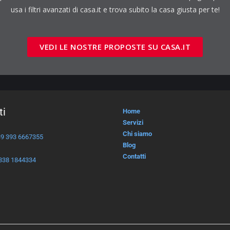
usa i filtri avanzati di casa.it e trova subito la casa giusta per te!
VEDI LE NOSTRE PROPOSTE SU CASA.IT
ti
Home
Servizi
Chi siamo
39 393 6667355
Blog
Contatti
338 1844334