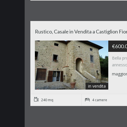
Rustico, Casale in Vendita a Castiglion Fi
€600.0
Bella pr
annesso 
maggior
in vendita
240 mq
4 camere