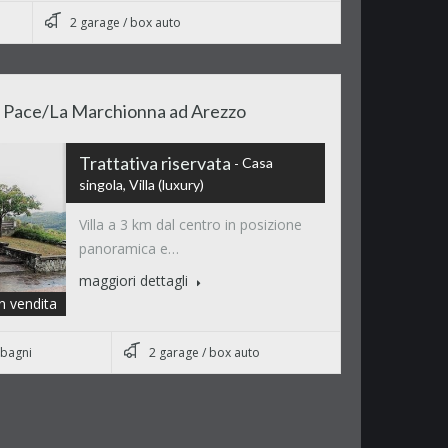
2 garage / box auto
 La Pace/La Marchionna ad Arezzo
Trattativa riservata
Casa
singola, Villa (luxury)
Villa a 3 km dal centro in posizione
panoramica e…
maggiori dettagli
in vendita
 bagni
2 garage / box auto