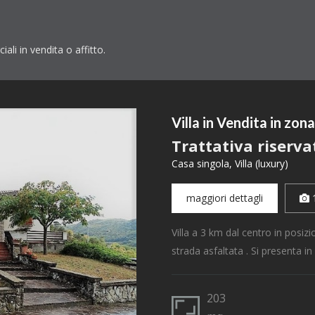
ali in vendita o affitto.
Villa in Vendita in zo
Trattativa riserva
Casa singola, Villa (luxury)
maggiori dettagli
Villa a 3 km dal centro in posi
strada asfaltata . Si presenta i
203