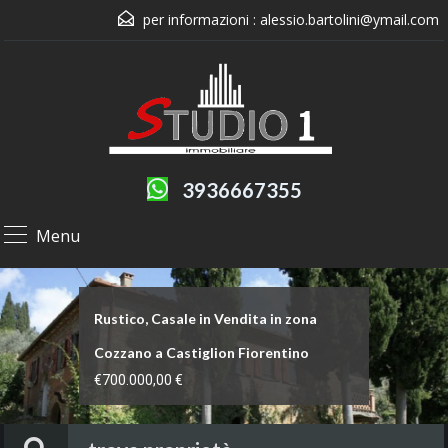
per informazioni :
alessio.bartolini@ymail.com
3936667355
Menu
Rustico, Casale in Vendita in zona
Immobile di prestigio in vendita in zona
Rustico, Casale in Vendita a Castiglion
Cozzano a Castiglion Fiorentino
San Clemente a Arezzo
Fiorentino
€700.000,00 €
Trattativa riservata
€600.000,00 €