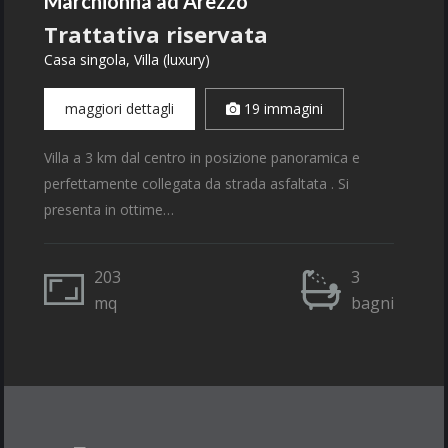
Marchionna ad Arezzo
Trattativa riservata
Casa singola, Villa (luxury)
maggiori dettagli
19 immagini
Villa a 3 km dal centro in posizione panoramica e
perfettamente collegata da strada asfaltata . Si
presenta in ottime…
203
3
mq
bagni